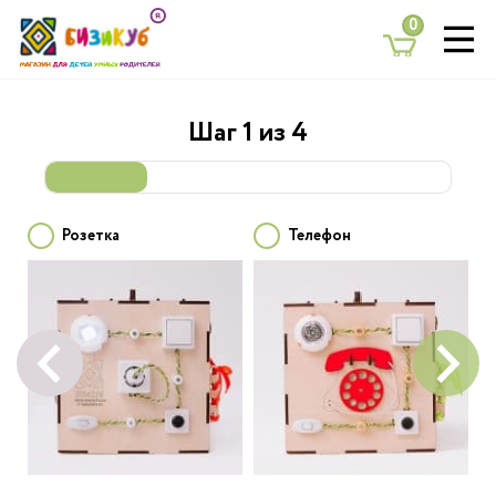
0
Почему Бизикуб
Шаг
1
из
4
Каталог
Собрать кубик
Розетка
Телефон
Как заказать
Контакты
Блог
+7 (495) 641-77-47
busycube@yandex.ru